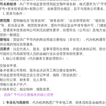
司名称核准
：向广平市场监督管理局提交预申请名称，格式通常为“广平
字号+资本投资咨询+有限公司”。名称需符合规定，且不与现有公司重名
资质与条件：
营范围
：需明确包含“投资咨询”、“财务咨询”、“企业管理咨询”、“项目投
”等。若涉及证券、期货投资咨询，需向中国证监会申请专项许可，门槛
。普通资本投资咨询公司则无此硬性要求，但需符合《公司法》及地方金
管的一般规定。
册地址
：需提供广平市内的商业用途注册地址（非住宅），代办机构通常
供合规的地址挂靠服务。
员要求
：法定代表人、股东、监事等需符合资格，并提供身份证明。部分
可能对公司高级管理人员的金融行业从业背景有软性要求。
核心注册流程（代办服务主要处理部分）：
交核名申请。
备并签署公司章程、股东会决议等工商注册全套材料。
市场监督管理局提交设立登记申请，领取《营业执照》。
制公司公章、财务章、法人章等。
理银行基本户开户。
行税务登记，核定税种，领取发票。
、 选择广平代办注册服务的核心优势
专业化与高效性
：代办机构熟悉广平本地工商、税务流程及金融类企