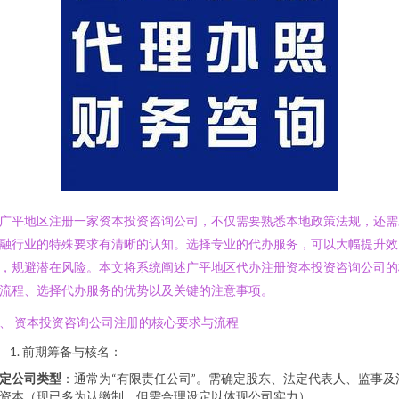
广平地区注册一家资本投资咨询公司，不仅需要熟悉本地政策法规，还需
融行业的特殊要求有清晰的认知。选择专业的代办服务，可以大幅提升效
，规避潜在风险。本文将系统阐述广平地区代办注册资本投资咨询公司的
流程、选择代办服务的优势以及关键的注意事项。
、 资本投资咨询公司注册的核心要求与流程
前期筹备与核名：
定公司类型
：通常为“有限责任公司”。需确定股东、法定代表人、监事及
资本（现已多为认缴制，但需合理设定以体现公司实力）。