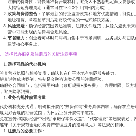
注册的特殊性，能快速准备合规材料，避免因不熟悉规定而反复修改
大幅缩短办理周期（通常可在15-20个工作日内完成）。
政策与资源整合
：了解最新的行业监管政策和地方优惠措施，能提供
地址租赁、章程起草到后期财税代理的一站式解决方案。
风险规避
：确保经营范围表述准确、法律文件规范，从源头避免未来
营中可能出现的法律与合规风险。
节省精力
：创业者可将时间与精力集中于市场调研、业务规划与团队
建等核心事务上。
、 选择代办服务及注册后的关键注意事项
选择可靠的代办机构
：
验其营业执照与相关资质，确认其在广平本地有实际服务能力。
解其过往成功案例，特别是金融咨询类公司的注册经验。
确服务合同细节，包括费用构成（政府规费+服务费）、办理时限、双方
，避免隐形消费。
业务合规性前置考量
：
代办机构充分沟通，明确拟开展的“投资咨询”业务具体内容，确保在注册
规划好合规的经营范围，为日后业务开展铺平道路。
免在宣传和实际经营中出现“承诺保本保收益”、“代客理财”等违规表述，
遵守《关于规范金融机构资产管理业务的指导意见》等法规的精神。
注册后的必要工作
：